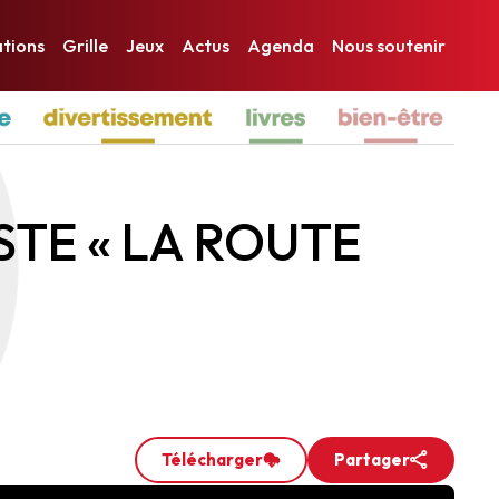
ations
Grille
Jeux
Actus
Agenda
Nous soutenir
ur-Yon
d’Olonne
e
STE « LA ROUTE
Télécharger
Partager