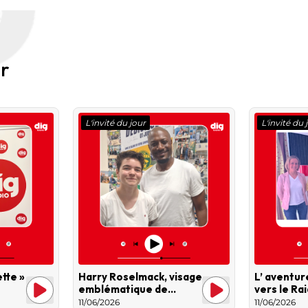
ur
L'invité du jour
L'invité du 
tte »
Harry Roselmack, visage
L’ aventur
emblématique de
vers le Ra
l’émission Sept à Huit
11/06/2026
11/06/2026