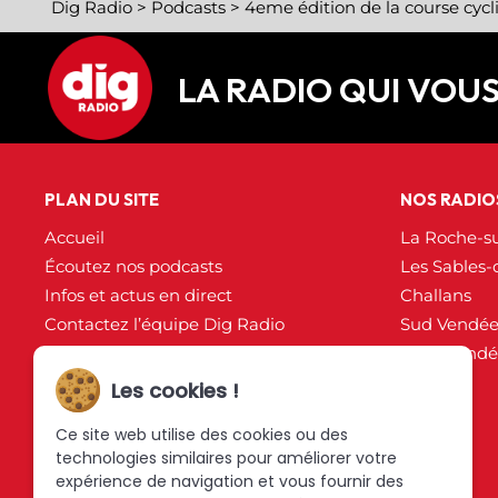
Dig Radio
>
Podcasts
>
4eme édition de la course cycl
LA RADIO QUI VOU
PLAN DU SITE
NOS RADIO
Accueil
La Roche-s
Écoutez nos podcasts
Les Sables-
Infos et actus en direct
Challans
Contactez l’équipe Dig Radio
Sud Vendé
Partenaires
Nord Vend
Plan du site
Les cookies !
Mentions légales
Ce site web utilise des cookies ou des
Politique de confidentialité
technologies similaires pour améliorer votre
expérience de navigation et vous fournir des