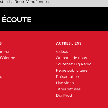
iste « La Route Vendéenne »
S ÉCOUTE
S
AUTRES LIENS
ur-Yon
Vidéos
d’Olonne
On parle de nous
Soutenez Dig Radio
e
Régie publicitaire
ée
Présentation
Live vidéo
Titres diffusés
Dig Prod