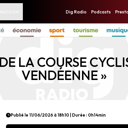
Nos radios
Dig Radio
Podcasts
Prest
 RADIOS
Dig Radio La Roche-s
Dig Radio Les Sables-
Dig Radio Challans
Dig Radio Sud Vendée
Dig Radio Nord Vendé
DE LA COURSE CYCLI
VENDÉENNE »
Publié le 11/06/2026 à 18h10 | Durée : 0h14min