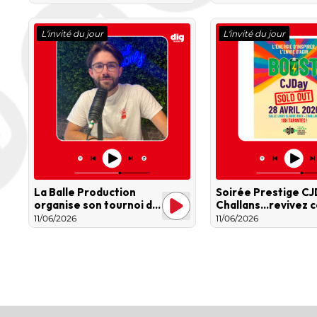
la country-pop
L'invité du jour
L'invité du jour
La Balle Production
Soirée Prestige CJ
organise son tournoi de
Challans…revivez c
Beer Pong
moment !
11/06/2026
11/06/2026