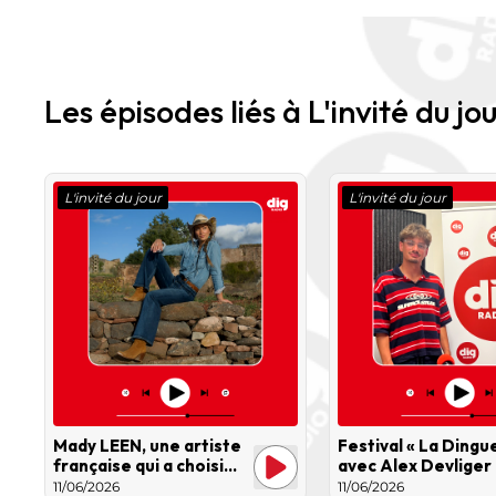
Les épisodes liés à L'invité du jo
L'invité du jour
L'invité du jour
Mady LEEN, une artiste
Festival « La Dingue
française qui a choisi
avec Alex Devliger
une voie peu commune :
11/06/2026
11/06/2026