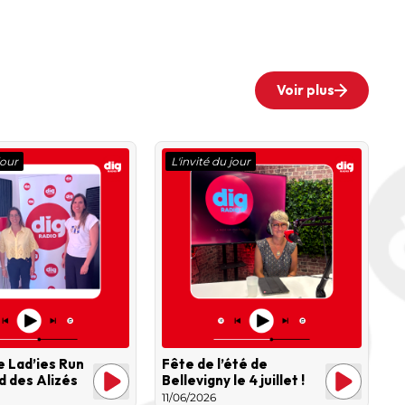
Voir plus
jour
L'invité du jour
e Lad’ies Run
Fête de l’été de
id des Alizés
Bellevigny le 4 juillet !
11/06/2026