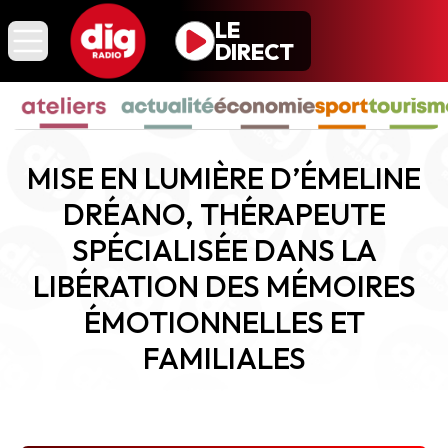
Skip
LE
Dig Radio La Roche-
to
DIRECT
sur-Yon
content
Dig Radio Les Sables-
d’Olonne
Dig Radio Challans
Dig Radio Sud Vendée
MISE EN LUMIÈRE D’ÉMELINE
Dig Radio Nord Vendée
DRÉANO, THÉRAPEUTE
SPÉCIALISÉE DANS LA
LIBÉRATION DES MÉMOIRES
ÉMOTIONNELLES ET
FAMILIALES