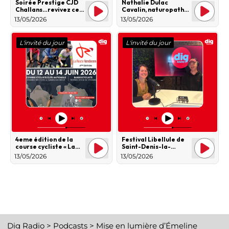
Soirée Prestige CJD
Nathalie Dulac
Challans…revivez ce
Cavalin, naturopathe
moment !
depuis 40 ans…
13/05/2026
13/05/2026
L'invité du jour
L'invité du jour
4eme édition de la
Festival Libellule de
course cycliste « La
Saint-Denis-la-
Route Vendéenne »
Chevasse, un
13/05/2026
13/05/2026
événement familial
gratuit axé sur la
culture et
l’environnement
Dig Radio
>
Podcasts
>
Mise en lumière d’Émeline