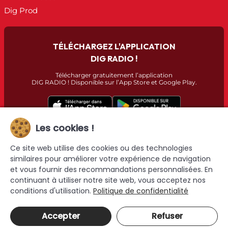
Dig Prod
TÉLÉCHARGEZ L'APPLICATION
DIG RADIO !
Télécharger gratuitement l’application
DIG RADIO ! Disponible sur l’App Store et Google Play.
Les cookies !
Ce site web utilise des cookies ou des technologies
similaires pour améliorer votre expérience de navigation
et vous fournir des recommandations personnalisées. En
Dig Radio © 2026 - Tous droits réservés | Réalisé par
EI Enzo
continuant à utiliser notre site web, vous acceptez nos
Michaud
conditions d'utilisation.
Politique de confidentialité
Accepter
Refuser
Vous écoutez
Dig Radio Challans
Dig Radio