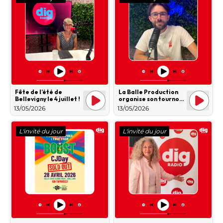
Fête de l’été de
La Balle Production
Bellevigny le 4 juillet !
organise son tournoi
de Beer Pong
13/05/2026
13/05/2026
L'invité du jour
L'invité du jour