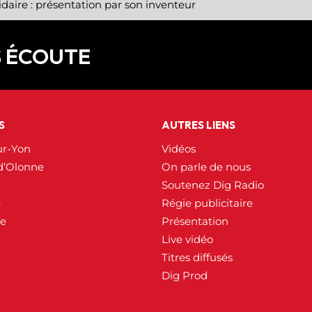
idaire : présentation par son inventeur
S ÉCOUTE
S
AUTRES LIENS
ur-Yon
Vidéos
d’Olonne
On parle de nous
Soutenez Dig Radio
e
Régie publicitaire
ée
Présentation
Live vidéo
Titres diffusés
Dig Prod