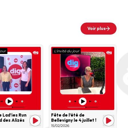
Voir plus
jour
L'invité du jour
e Lad’ies Run
Fête de l’été de
id des Alizés
Bellevigny le 4 juillet !
15/02/2026