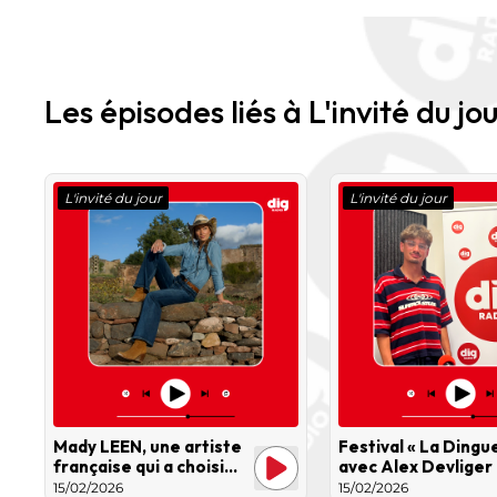
Les épisodes liés à L'invité du jo
L'invité du jour
L'invité du jour
Mady LEEN, une artiste
Festival « La Dingue
française qui a choisi
avec Alex Devliger
une voie peu commune :
15/02/2026
15/02/2026