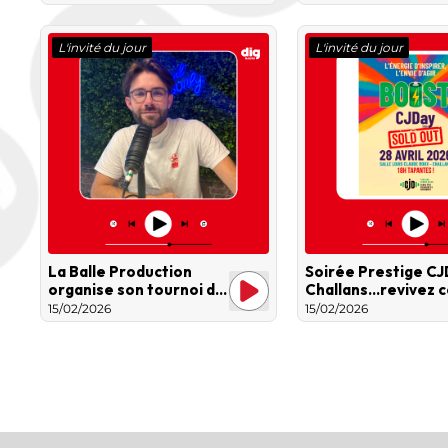
la country-pop
L'invité du jour
L'invité du jour
La Balle Production
Soirée Prestige CJ
organise son tournoi de
Challans…revivez c
Beer Pong
moment !
15/02/2026
15/02/2026