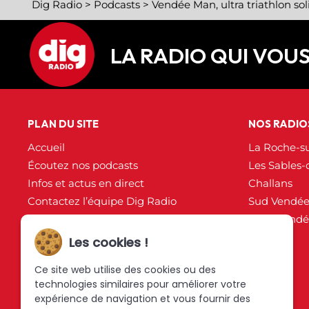
Dig Radio
>
Podcasts
>
Vendée Man, ultra triathlon sol
LA RADIO QUI VOU
PLAN DU SITE
NOS RADIO
Accueil
La Roche-s
Écoutez nos podcasts
Les Sables-
Infos et actus en direct
Challans
Contactez l’équipe Dig Radio
Sud Vendé
Partenaires
Nord Vend
Plan du site
Les cookies !
Mentions légales
Ce site web utilise des cookies ou des
Politique de confidentialité
technologies similaires pour améliorer votre
expérience de navigation et vous fournir des