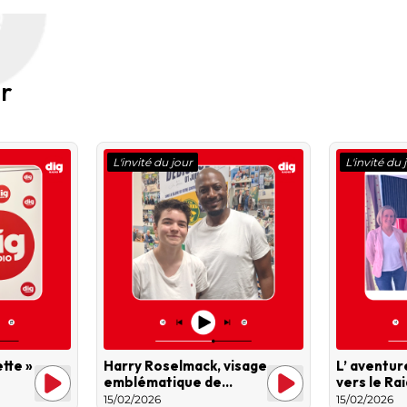
ur
L'invité du jour
L'invité du 
tte »
Harry Roselmack, visage
L’ aventur
emblématique de
vers le Ra
l’émission Sept à Huit
15/02/2026
15/02/2026