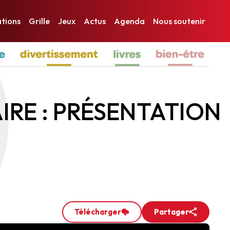
ations
Grille
Jeux
Actus
Agenda
Nous soutenir
ur-Yon
d’Olonne
e
IRE : PRÉSENTATION
Télécharger
Partager