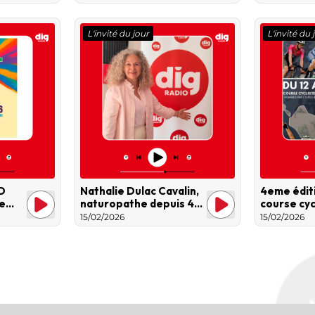
sur TF1
L'invité du jour
L'invité du 
D
Nathalie Dulac Cavalin,
4eme éditi
e
naturopathe depuis 40
course cyc
ans…
Route Ven
15/02/2026
15/02/2026