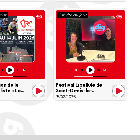
jour
L'invité du jour
on de la
Festival Libellule de
liste « La
Saint-Denis-la-
déenne »
Chevasse, un
15/02/2026
événement familial
gratuit axé sur la
culture et
l’environnement