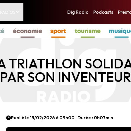
Nos radios
Dig Radio
Podcasts
Prest
 RADIOS
Dig Radio La Roche-s
Dig Radio Les Sables-
Dig Radio Challans
Dig Radio Sud Vendée
Dig Radio Nord Vendé
 TRIATHLON SOLIDA
PAR SON INVENTEUR
Publié le 15/02/2026 à 09h00 | Durée : 0h07min