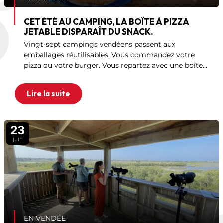
CET ÉTÉ AU CAMPING, LA BOÎTE À PIZZA
JETABLE DISPARAÎT DU SNACK.
Vingt-sept campings vendéens passent aux
emballages réutilisables. Vous commandez votre
pizza ou votre burger. Vous repartez avec une boîte
que vous rapportez. Le syndicat Trivalis porte
l’opération. L’objectif : éviter 35 000 emballages
Lire la suite
23
juin
EN VENDÉE