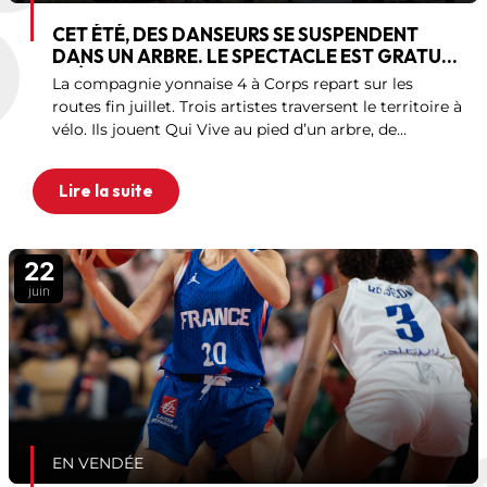
CET ÉTÉ, DES DANSEURS SE SUSPENDENT
DANS UN ARBRE. LE SPECTACLE EST GRATUIT,
PRÈS DE CHEZ VOUS.
La compagnie yonnaise 4 à Corps repart sur les
routes fin juillet. Trois artistes traversent le territoire à
vélo. Ils jouent Qui Vive au pied d’un arbre, de
commune en commune. Vous pouvez venir voir. Vous
pouvez aussi pédaler avec eux. Qui Vive
Lire la suite
22
juin
EN VENDÉE