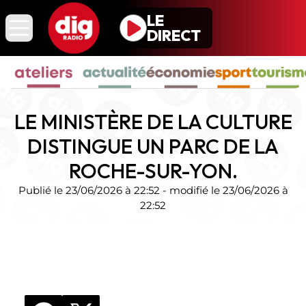
Skip
LE
Dig Radio La Roche-
to
DIRECT
sur-Yon
content
Dig Radio Les Sables-
d’Olonne
Dig Radio Challans
Dig Radio Sud Vendée
LE MINISTÈRE DE LA CULTURE
Dig Radio Nord Vendée
DISTINGUE UN PARC DE LA
ROCHE-SUR-YON.
Publié le
23/06/2026 à 22:52
- modifié le
23/06/2026 à
22:52