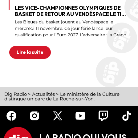
LES VICE-CHAMPIONNES OLYMPIQUES DE
BASKET DE RETOUR AU VENDÉSPACE LE 11
NOVEMBRE.
Les Bleues du basket jouent au Vendéspace le
mercredi 11 novembre. Ce jour férié lance leur
qualification pour l’Euro 2027. L’adversaire : la Grande-
Bretagne. La billetterie n’ouvre pas encore. Vous vous
souvenez du match à un point
Lire la suite
Dig Radio
>
Actualités
>
Le ministère de la Culture
distingue un parc de La Roche-sur-Yon.
LA RADIO QUI VOUS